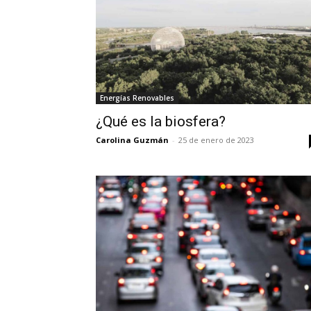
Energías Renovables
¿Qué es la biosfera?
Carolina Guzmán
-
25 de enero de 2023