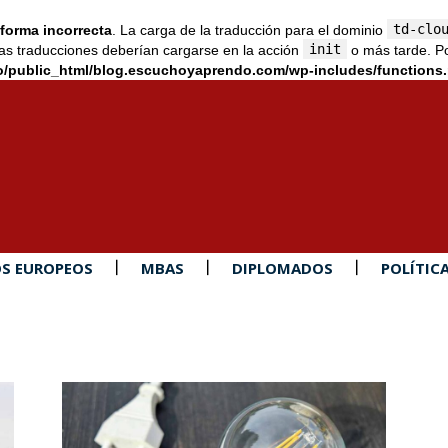
td-clo
forma incorrecta
. La carga de la traducción para el dominio
init
as traducciones deberían cargarse en la acción
o más tarde. Po
/public_html/blog.escuchoyaprendo.com/wp-includes/functions
S EUROPEOS
MBAS
DIPLOMADOS
POLÍTIC