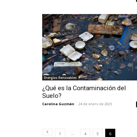
Energías Renovables
¿Qué es la Contaminación del
Suelo?
Carolina Guzmán
-
24 de enero de 2023
...
1
4
5
6