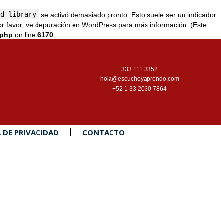
ud-library
se activó demasiado pronto. Esto suele ser un indicador
r favor, ve
depuración en WordPress
para más información. (Este
.php
on line
6170
333 111 3352
hola@escuchoyaprendo.com
+52 1 33 2030 7864
A DE PRIVACIDAD
CONTACTO