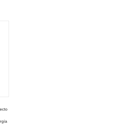
ecto
rgía