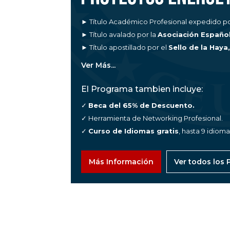
► Título Académico Profesional expedido po
► Título avalado por la
Asociación Españo
► Título apostillado por el
Sello de la Haya
Ver Más...
El Programa tambien incluye:
✓
Beca del 65% de Descuento.
✓ Herramienta de Networking Profesional.
✓
Curso de Idiomas gratis
, hasta 9 idiom
Más Información
Ver todos los