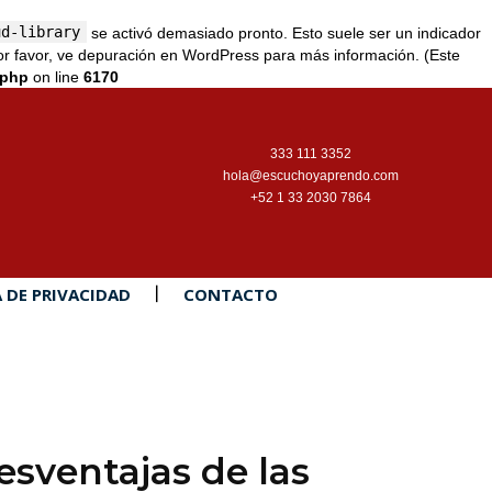
ud-library
se activó demasiado pronto. Esto suele ser un indicador
r favor, ve
depuración en WordPress
para más información. (Este
.php
on line
6170
333 111 3352
hola@escuchoyaprendo.com
+52 1 33 2030 7864
A DE PRIVACIDAD
CONTACTO
esventajas de las