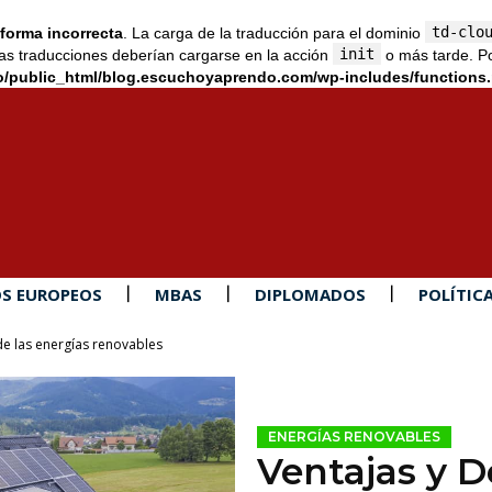
td-clo
forma incorrecta
. La carga de la traducción para el dominio
init
as traducciones deberían cargarse en la acción
o más tarde. Po
/public_html/blog.escuchoyaprendo.com/wp-includes/functions
S EUROPEOS
MBAS
DIPLOMADOS
POLÍTIC
de las energías renovables
ENERGÍAS RENOVABLES
Ventajas y D