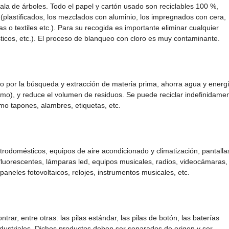
 tala de árboles. Todo el papel y cartón usado son reciclables 100 %,
(plastificados, los mezclados con aluminio, los impregnados con cera,
s o textiles etc.). Para su recogida es importante eliminar cualquier
ticos, etc.). El proceso de blanqueo con cloro es muy contaminante.
reno por la búsqueda y extracción de materia prima, ahorra agua y energ
ismo), y reduce el volumen de residuos. Se puede reciclar indefinidamen
mo tapones, alambres, etiquetas, etc.
ctrodomésticos, equipos de aire acondicionado y climatización, pantalla
fluorescentes, lámparas led, equipos musicales, radios, videocámaras,
paneles fotovoltaicos, relojes, instrumentos musicales, etc.
rar, entre otras: las pilas estándar, las pilas de botón, las baterías
industriales. Dichos productos deben ser separados de origen y ser