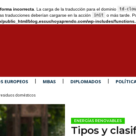
td-clo
forma incorrecta
. La carga de la traducción para el dominio
init
as traducciones deberían cargarse en la acción
o más tarde. Po
/public_html/blog.escuchoyaprendo.com/wp-includes/functions
S EUROPEOS
MBAS
DIPLOMADOS
POLÍTIC
e residuos domésticos
ENERGÍAS RENOVABLES
Tipos y clasi