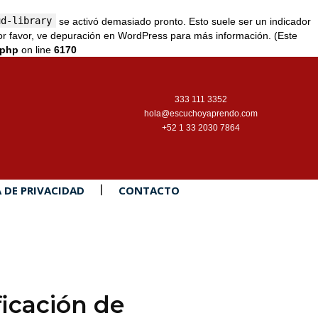
ud-library
se activó demasiado pronto. Esto suele ser un indicador
r favor, ve
depuración en WordPress
para más información. (Este
.php
on line
6170
333 111 3352
hola@escuchoyaprendo.com
+52 1 33 2030 7864
A DE PRIVACIDAD
CONTACTO
ficación de