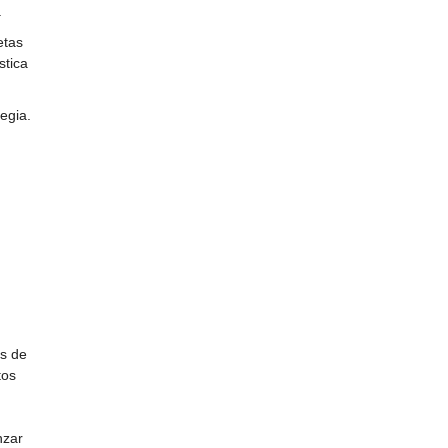
.
etas
stica
tegia.
as de
tos
nzar