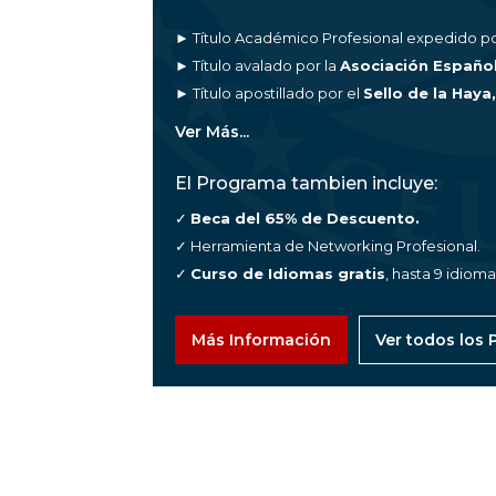
► Título Académico Profesional expedido po
► Título avalado por la
Asociación Españo
► Título apostillado por el
Sello de la Haya
Ver Más...
El Programa tambien incluye:
✓
Beca del 65% de Descuento.
✓ Herramienta de Networking Profesional.
✓
Curso de Idiomas gratis
, hasta 9 idiom
Más Información
Ver todos los