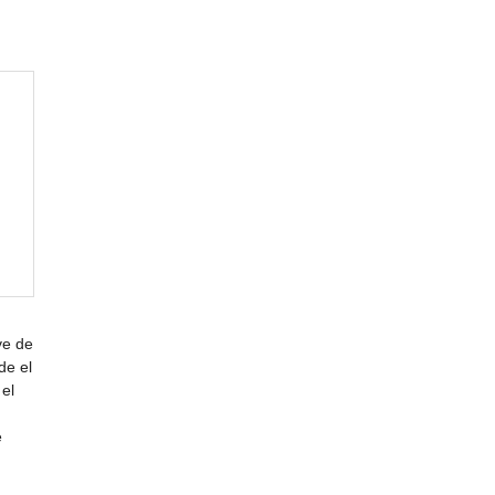
ve de
de el
 el
e