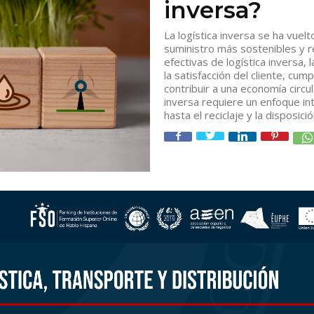
inversa?
La logística inversa se ha vuel
suministro más sostenibles y r
efectivas de logística inversa
la satisfacción del cliente, cum
contribuir a una economía circul
inversa requiere un enfoque int
hasta el reciclaje y la disposic