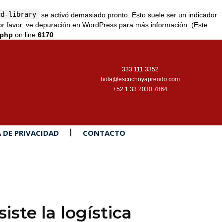
ud-library
se activó demasiado pronto. Esto suele ser un indicador
r favor, ve
depuración en WordPress
para más información. (Este
.php
on line
6170
333 111 3352
hola@escuchoyaprendo.com
+52 1 33 2030 7864
A DE PRIVACIDAD
CONTACTO
iste la logística