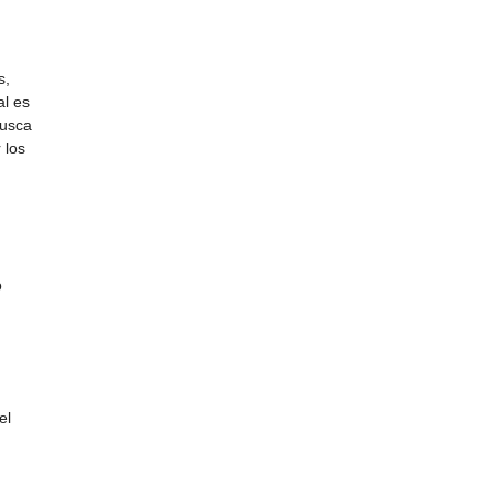
s,
al es
busca
 los
o
el