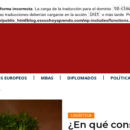
td-clo
forma incorrecta
. La carga de la traducción para el dominio
init
as traducciones deberían cargarse en la acción
o más tarde. Po
/public_html/blog.escuchoyaprendo.com/wp-includes/functions
S EUROPEOS
MBAS
DIPLOMADOS
POLÍTIC
?
LOGÍSTICA
¿En qué cons