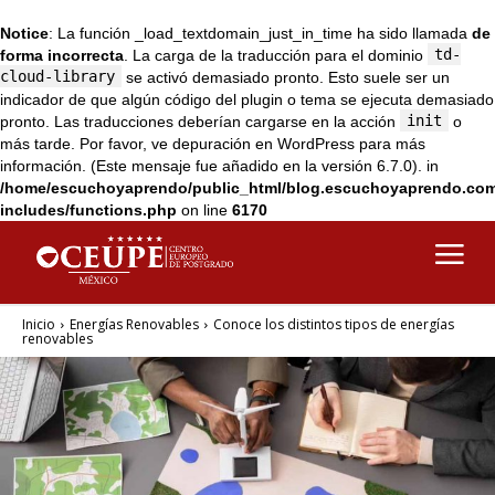
Notice
: La función _load_textdomain_just_in_time ha sido llamada
de
td-
forma incorrecta
. La carga de la traducción para el dominio
cloud-library
se activó demasiado pronto. Esto suele ser un
indicador de que algún código del plugin o tema se ejecuta demasiado
init
pronto. Las traducciones deberían cargarse en la acción
o
más tarde. Por favor, ve
depuración en WordPress
para más
información. (Este mensaje fue añadido en la versión 6.7.0). in
/home/escuchoyaprendo/public_html/blog.escuchoyaprendo.co
includes/functions.php
on line
6170
Inicio
Energías Renovables
Conoce los distintos tipos de energías
renovables