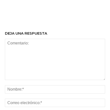
DEJA UNA RESPUESTA
Comentario:
No
Co
ele